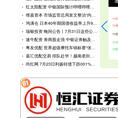
北证50
1134.24
创
11.37
1.01%
红太阳配资 中银国际预计哔哩哔哩次季利润小幅超预期 维持买入
维嘉资本 市场监管总局发文整治“内卷式”竞争
鸿满仓 日本40年期国债收益率上升9.5个基点，至3.965
瑞银投资 晚间公告丨7月31日这些公告有看头
速牛配资 券商股走强 中银证券触及涨停
粤友优配 世界超级摩托车锦标赛“张雪机车”拿下第五冠
嘉汇优配交易 排队赴华！越南老街口岸迎来最汹涌人潮
尚红网 7月23日利扬转债下跌001%，转股溢价率1289%