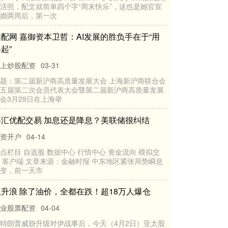
活照，配文就简单四个字“周末快乐”，这也是她官宣
婚两周后，第一次
加配网 嘉御资本卫哲：AI发展的胜负手在于“用
起”
上炒股配资
03-31
题：第二届新沪商高质量发展大会 上海新沪商联合会
五届第二次会员代表大会暨第二届新沪商高质量发展
会3月29日在上海举
嘉汇优配交易 加息还是降息？美联储很纠结
资开户
04-14
点栏目 自选股 数据中心 行情中心 资金流向 模拟交
 客户端 文章来源：金融时报 中东地区紧张局势瞬息
变，前一天市
上升浪 除了油价，全都在跌！超18万人爆仓
业股票配资
04-04
特朗普威胁升级对伊战事后，今天（4月2日）亚太股