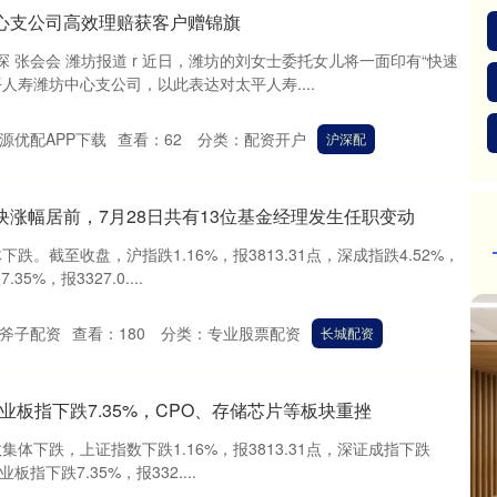
心支公司高效理赔获客户赠锦旗
琛 张会会 潍坊报道 r 近日，潍坊的刘女士委托女儿将一面印有“快速
人寿潍坊中心支公司，以此表达对太平人寿....
源优配APP下载
查看：
62
分类：
配资开户
沪深配
块涨幅居前，7月28日共有13位基金经理发生任职变动
下跌。截至收盘，沪指跌1.16%，报3813.31点，深成指跌4.52%，
35%，报3327.0....
斧子配资
查看：
180
分类：
专业股票配资
长城配资
业板指下跌7.35%，CPO、存储芯片等板块重挫
集体下跌，上证指数下跌1.16%，报3813.31点，深证成指下跌
业板指下跌7.35%，报332....