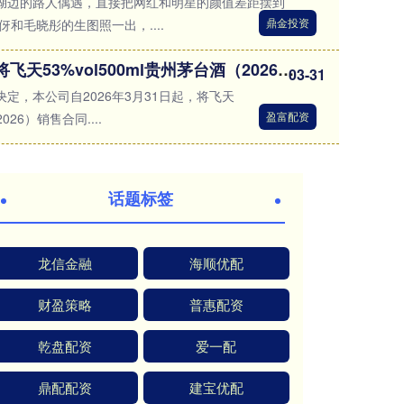
湖边的路人偶遇，直接把网红和明星的颜值差距摆到
鼎金投资
和毛晓彤的生图照一出，....
盈富配资 贵州茅台：将飞天53%vol500ml贵州茅台酒（2026）销售合同价由1169元/瓶调整为1269元/瓶
03-31
定，本公司自2026年3月31日起，将飞天
盈富配资
026）销售合同....
话题标签
龙信金融
海顺优配
财盈策略
普惠配资
乾盘配资
爱一配
鼎配配资
建宝优配