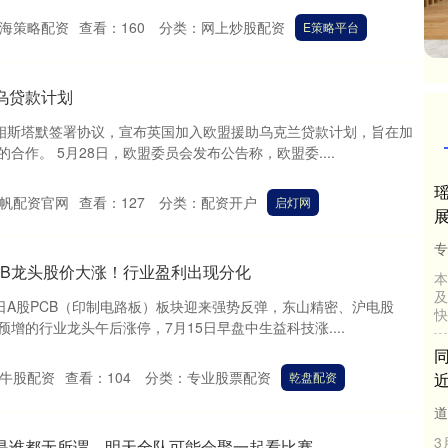
海策略配资
查看：
160
分类：
网上炒股配资
E策略平台
乌贷款计划
首相斯塔默签署协议，宣布英国加入欧盟援助乌克兰贷款计划，旨在加
合作。 5月28日，欧盟委员会发布公告称，欧盟委....
帆配资官网
查看：
127
分类：
配资开户
启灯网
专
CB龙头股价大涨！行业盈利出现分化
本
及
日A股PCB（印制电路板）板块迎来强势反弹，东山精密、沪电股
快
增的行业龙头午后涨停，7月15日早盘中生益科技涨....
牛股配资
查看：
104
分类：
专业股票配资
乾盘配资
道
3
手是谁都无所谓，明天全队可能会聚一起看比赛