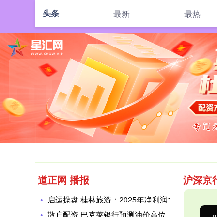
头条
最新
最热
道正网 播报
沪深京
启运操盘 桂林旅游：2025年净利润1103.28万元 同比
散户配资 巴克莱银行预测油价高位支撑美元短期强势，欧元兑美元