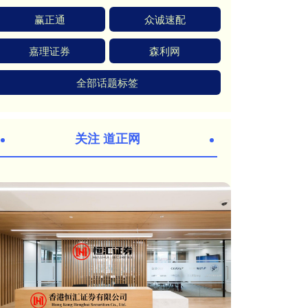
赢正通
众诚速配
嘉理证券
森利网
全部话题标签
关注 道正网