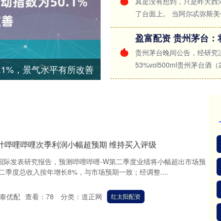
真是没有想到，只是昨天西
了台面上。 当阿尔忒弥斯美伢
贵州茅台晚间公告，经研究决
53%vol500ml贵州茅台酒（2
.1%，景气水平有所改善
计哔哩哔哩次季利润小幅超预期 维持买入评级
银国际发表研究报告，预测哔哩哔哩-W第二季度业绩将小幅超出市场预
季度总收入按年增长8%，与市场预期一致；经调整....
泰优配
查看：
78
分类：
道正网
红太阳配资