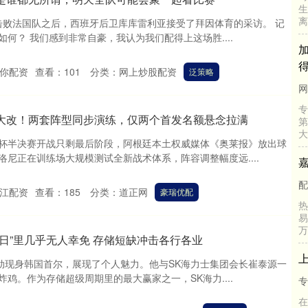
生
离
0击败法国队之后，西班牙后卫库库雷利亚接受了拜因体育的采访。 记
何？ 我们感到非常自豪，我认为我们配得上这场胜....
得
你配资
查看：
101
分类：
网上炒股配资
泛策略
网
专
术大改！两套阵型同步演练，仅两个首发名额悬念拉满
第
大
杯半决赛开战只剩最后阶段，阿根廷本土权威媒体《奥莱报》放出球
尼正在训练场大规模测试全新战术体系，阵容调整幅度远....
配
江配资
查看：
185
分类：
道正网
豪瑞优配
热
易
万
末日”里几乎无人幸免 存储短缺冲击各行各业
仁勋现身韩国首尔，展现了个人魅力。他与SK海力士集团会长崔泰源一
鸡。作为存储超级周期里的最大赢家之一，SK海力....
专
在