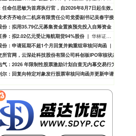
7242.10
国债指数
2
12.30
0.17%
斗鱼：任命任思敏为首席执行官，自2026年8月7日起生效。
斗鱼：
通用技术齐齐哈尔二机床有限责任公司党委副书记吴春宇接受审查调查
中央
股份：拟用35.79亿元募集资金置换预先投入自筹资金
松发股
证券：拟2.02亿元受让海航期货94%股份
华林证券公告称，公司第四届董事会第十二次会议审议通过以协议方式受让海航资本集团及陕西扬航云企业管理所持海航期货94%股份，交易总价款2.02亿元。授权公司经营管理层办理交易相关事宜，包括签署协议、支付价款、申请行政许可、完成股份过户及工商变更等。
股份：申请延期不超1个月回复并购重组审核问询函
柳钢股份
据上交所官网，云深处科技股份有限公司科创板IPO审核状态变更为“已问询”。
据上交
三晖电气：2026 年限制性股票激励计划自查无内幕交易行为
三晖电
北京利尔：回复向特定对象发行股票审核问询函并更新申请文件
北京