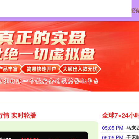
首页
道正网
专业股票配
行情 实时轮播
全球7×24小
05:05 PM
马来
05:05 PM
千禾味