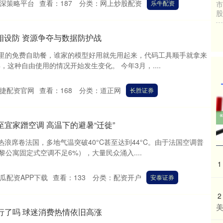
深策略平台
查看：
187
分类：
网上炒股配资
乐牛配资
市
股
互相设防 资源争夺与数据防护战
司里的免费自助餐，谁家的模型好用就先用起来，代码工具顺手就拿来
，这种自由使用的情况开始发生变化。 今年3月，....
捷配资官网
查看：
168
分类：
道正网
长胜证券
至宜家蹭空调 高温下的避暑“迁徙”
命热浪席卷法国，多地气温突破40°C甚至达到44°C。由于法国空调普
黎公寓固定式空调不足6%），大量民众涌入....
1
瓜配资APP下载
查看：
133
分类：
配资开户
安泰证券
2
行了吗 球迷消费热情依旧高涨