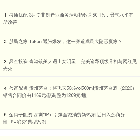
​盛康优配 3月份非制造业商务活动指数为50.1%，景气水平有
1
所改善
​股民之家 Token 通胀爆发，这一赛道成最大隐形赢家？
2
​鼎金投资 当滤镜美人遇上女明星，完美诠释顶级骨相与网红见
3
光死
​盈富配资 贵州茅台：将飞天53%vol500ml贵州茅台酒（2026）
4
销售合同价由1169元/瓶调整为1269元/瓶
​金铺子配资 深圳“IP+”引爆全城消费新热潮 近日入选商务
5
部“IP+消费”典型案例