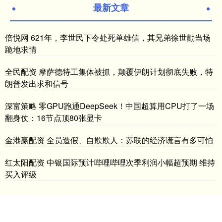
最新文章
倍悦网 621年，李世民下令处死单雄信，其兄弟徐世勣当场
跪地求情
全民配资 摩萨德特工集体被抓，颠覆伊朗计划彻底失败，特
朗普发出求和信号
深富策略 零GPU跑通DeepSeek！中国超算用CPU打了一场
翻身仗：16节点顶80张显卡
金港赢配资 全员造假、自欺欺人：苏联的经济谎言有多可怕
红太阳配资 中银国际预计哔哩哔哩次季利润小幅超预期 维持
买入评级