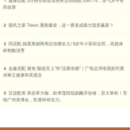
​盛康优配 3月份非制造业商务活动指数为50.1%，景气水平有
1
所改善
​股民之家 Token 通胀爆发，这一赛道成最大隐形赢家？
2
​同花配 姚晨离婚两周后首晒女儿! 9岁半小茉莉近照，高挑身
3
材相貌清秀
​金鑫优配 避免“颜值至上”和“流量依赖”！广电总局电视剧司要
4
求树立健康审美观念
​百进配资 美容界大咖，欧蒂莲院线刷酶开创者，苏大掌柜！亮
5
相广州美博会，彰显科研实力。