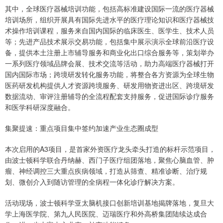
其中，全球医疗器械培训功能，包括高标准建设国际一流的医疗器械
培训场所，组织开展具有国际先进水平的医疗理论知识和医疗器械技
术操作培训课程，服务来自国内国际的临床医生、医学生、技术人员
等；先进产品技术展示交易功能，包括集中展示演示全球前沿医疗设
备，提供本土注册上市辅导服务和商业化出口综合服务等，策划举办
一系列医疗领域品牌会展、技术交流等活动，助力高端医疗器械打开
国内国际市场；跨境研发转化服务功能，将整合各方资源为全球生物
医药研发机构提供人才资源跨境服务、研发用物资进出区、跨境研发
数据流动、审评注册辅导的全流程配套支持服务，促进国际诊疗服务
和医学科研深度融合。
集聚提速：重点项目集中签约加速产业生态圈成型
本次启用的A3项目，是首家外资医疗龙头牵头打造的标杆示范项目，
由波士顿科学联合丹纳赫、西门子医疗组团落地，聚焦心脑血管、肿
瘤、神经调控三大重点疾病领域，打造从筛查、精准诊断、治疗规
划、微创介入到随访管理的全病程一体化诊疗解决方案。
活动现场，波士顿科学亚太脑机接口创新培训基地揭牌落地，复旦大
学上海医学院、第九人民医院、迈瑞医疗和外高桥集团陆续达成合