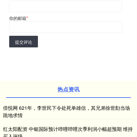
你的邮箱
*
提交评论
热点资讯
倍悦网 621年，李世民下令处死单雄信，其兄弟徐世勣当场
跪地求情
红太阳配资 中银国际预计哔哩哔哩次季利润小幅超预期 维持
买入评级