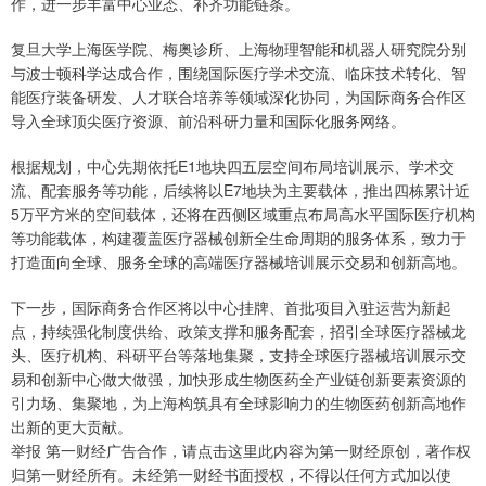
作，进一步丰富中心业态、补齐功能链条。
复旦大学上海医学院、梅奥诊所、上海物理智能和机器人研究院分别
与波士顿科学达成合作，围绕国际医疗学术交流、临床技术转化、智
能医疗装备研发、人才联合培养等领域深化协同，为国际商务合作区
导入全球顶尖医疗资源、前沿科研力量和国际化服务网络。
根据规划，中心先期依托E1地块四五层空间布局培训展示、学术交
流、配套服务等功能，后续将以E7地块为主要载体，推出四栋累计近
5万平方米的空间载体，还将在西侧区域重点布局高水平国际医疗机构
等功能载体，构建覆盖医疗器械创新全生命周期的服务体系，致力于
打造面向全球、服务全球的高端医疗器械培训展示交易和创新高地。
下一步，国际商务合作区将以中心挂牌、首批项目入驻运营为新起
点，持续强化制度供给、政策支撑和服务配套，招引全球医疗器械龙
头、医疗机构、科研平台等落地集聚，支持全球医疗器械培训展示交
易和创新中心做大做强，加快形成生物医药全产业链创新要素资源的
引力场、集聚地，为上海构筑具有全球影响力的生物医药创新高地作
出新的更大贡献。
举报 第一财经广告合作，请点击这里此内容为第一财经原创，著作权
归第一财经所有。未经第一财经书面授权，不得以任何方式加以使