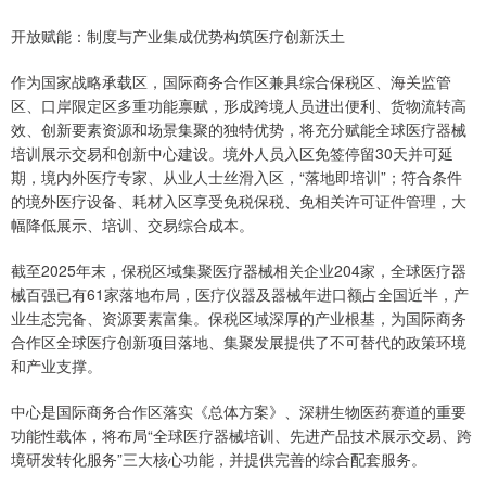
开放赋能：制度与产业集成优势构筑医疗创新沃土
作为国家战略承载区，国际商务合作区兼具综合保税区、海关监管
区、口岸限定区多重功能禀赋，形成跨境人员进出便利、货物流转高
效、创新要素资源和场景集聚的独特优势，将充分赋能全球医疗器械
培训展示交易和创新中心建设。境外人员入区免签停留30天并可延
期，境内外医疗专家、从业人士丝滑入区，“落地即培训”；符合条件
的境外医疗设备、耗材入区享受免税保税、免相关许可证件管理，大
幅降低展示、培训、交易综合成本。
截至2025年末，保税区域集聚医疗器械相关企业204家，全球医疗器
械百强已有61家落地布局，医疗仪器及器械年进口额占全国近半，产
业生态完备、资源要素富集。保税区域深厚的产业根基，为国际商务
合作区全球医疗创新项目落地、集聚发展提供了不可替代的政策环境
和产业支撑。
中心是国际商务合作区落实《总体方案》、深耕生物医药赛道的重要
功能性载体，将布局“全球医疗器械培训、先进产品技术展示交易、跨
境研发转化服务”三大核心功能，并提供完善的综合配套服务。