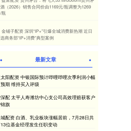
酒（2026）销售合同价由1169元/瓶调整为1269
/瓶
​金铺子配资 深圳“IP+”引爆全城消费新热潮 近日
选商务部“IP+消费”典型案例
最新文章
红太阳配资 中银国际预计哔哩哔哩次季利润小幅
超预期 维持买入评级
沪深配 太平人寿潍坊中心支公司高效理赔获客户
赠锦旗
长城配资 白酒、乳业板块涨幅居前，7月28日共
有13位基金经理发生任职变动