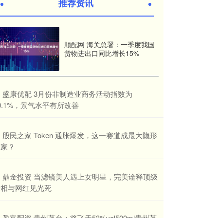
推荐资讯
顺配网 海关总署：一季度我国
货物进出口同比增长15%
​盛康优配 3月份非制造业商务活动指数为
0.1%，景气水平有所改善
​股民之家 Token 通胀爆发，这一赛道成最大隐形
赢家？
​鼎金投资 当滤镜美人遇上女明星，完美诠释顶级
骨相与网红见光死
​盈富配资 贵州茅台：将飞天53%vol500ml贵州茅