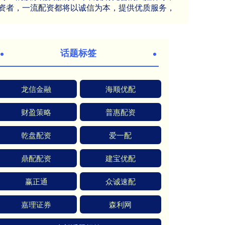
资者，一流配资都将以诚信为本，提供优质服务，
话题标签
龙信金融
海顺优配
财盈策略
普惠配资
乾盘配资
爱一配
鼎配配资
建宝优配
赢正通
众诚速配
嘉理证券
森利网