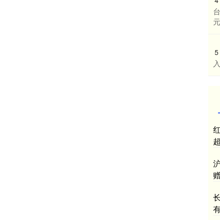
台
元
5
入