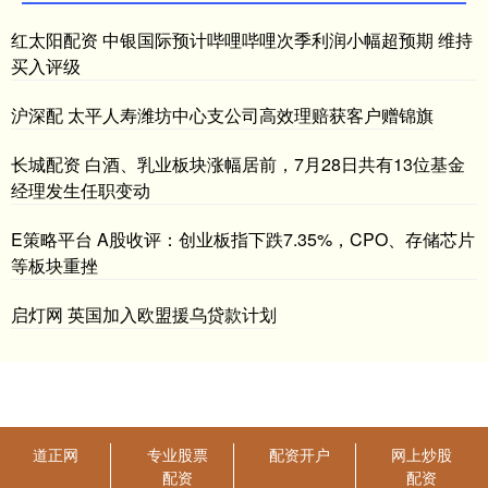
红太阳配资 中银国际预计哔哩哔哩次季利润小幅超预期 维持
买入评级
沪深配 太平人寿潍坊中心支公司高效理赔获客户赠锦旗
长城配资 白酒、乳业板块涨幅居前，7月28日共有13位基金
经理发生任职变动
E策略平台 A股收评：创业板指下跌7.35%，CPO、存储芯片
等板块重挫
启灯网 英国加入欧盟援乌贷款计划
道正网
专业股票
配资开户
网上炒股
配资
配资