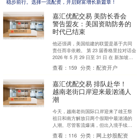
稳步前行。选择一流配资，开启财富增长新篇章！
嘉汇优配交易 美防长香会
警告盟友：美国资助防务的
时代已结束
他还强调，美国组建的联盟是基于共同
责任而非依赖。 第 23 届香格里拉对话会
2026 年 5 月 29 日至 31 日 在 新加坡香
格里拉酒店 举行，美国防长....
查看：
159
分类：
配资开户
嘉汇优配交易 排队赴华！
越南老街口岸迎来最汹涌人
潮
今天，越南老街国际口岸迎来了雄王祭
祖日和南方解放日两个假期中最汹涌的
人潮。尽管客流爆满，但出入境手续办
理依然顺畅，没出什么岔子。 据越方统
查看：
116
分类：
网上炒股配资
计数据，截至4月30日....