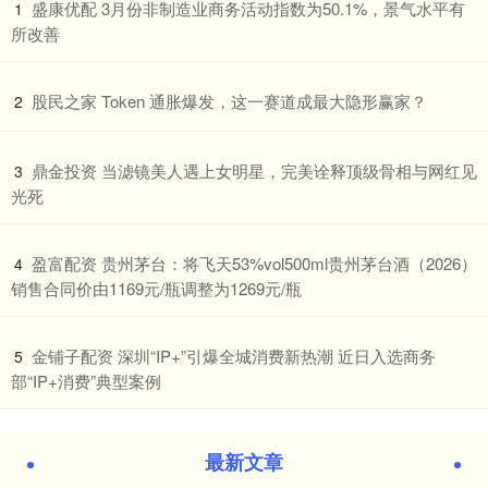
​盛康优配 3月份非制造业商务活动指数为50.1%，景气水平有
1
所改善
​股民之家 Token 通胀爆发，这一赛道成最大隐形赢家？
2
​鼎金投资 当滤镜美人遇上女明星，完美诠释顶级骨相与网红见
3
光死
​盈富配资 贵州茅台：将飞天53%vol500ml贵州茅台酒（2026）
4
销售合同价由1169元/瓶调整为1269元/瓶
​金铺子配资 深圳“IP+”引爆全城消费新热潮 近日入选商务
5
部“IP+消费”典型案例
最新文章