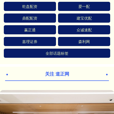
乾盘配资
爱一配
鼎配配资
建宝优配
赢正通
众诚速配
嘉理证券
森利网
全部话题标签
关注 道正网