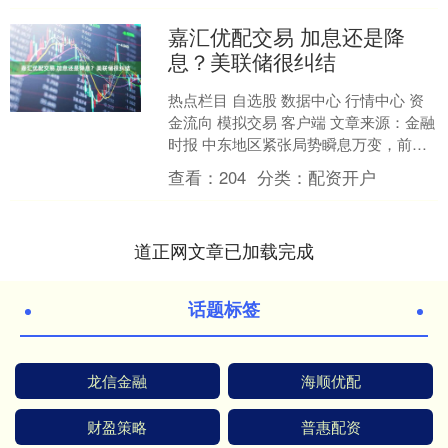
嘉汇优配交易 加息还是降
息？美联储很纠结
热点栏目 自选股 数据中心 行情中心 资
金流向 模拟交易 客户端 文章来源：金融
时报 中东地区紧张局势瞬息万变，前一
天市场还在欢呼美伊停火两周，后一天
查看：
204
分类：
配资开户
市场便再次....
道正网文章已加载完成
话题标签
龙信金融
海顺优配
财盈策略
普惠配资