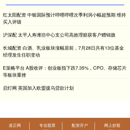
红太阳配资 中银国际预计哔哩哔哩次季利润小幅超预期 维持
买入评级
沪深配 太平人寿潍坊中心支公司高效理赔获客户赠锦旗
长城配资 白酒、乳业板块涨幅居前，7月28日共有13位基金
经理发生任职变动
E策略平台 A股收评：创业板指下跌7.35%，CPO、存储芯片
等板块重挫
启灯网 英国加入欧盟援乌贷款计划
道正网
专业股票
配资开户
网上炒股