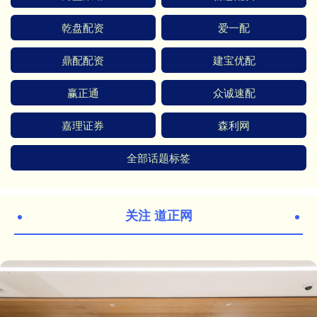
乾盘配资
爱一配
鼎配配资
建宝优配
赢正通
众诚速配
嘉理证券
森利网
全部话题标签
关注 道正网