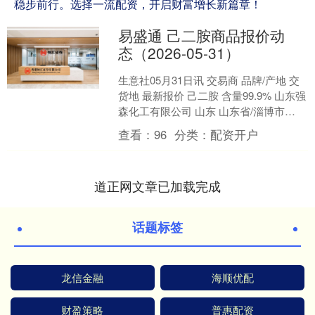
稳步前行。选择一流配资，开启财富增长新篇章！
易盛通 己二胺商品报价动
态（2026-05-31）
生意社05月31日讯 交易商 品牌/产地 交
货地 最新报价 己二胺 含量99.9% 山东强
森化工有限公司 山东 山东省/淄博市
15000元/吨 （文章来源：生....
查看：
96
分类：
配资开户
道正网文章已加载完成
话题标签
龙信金融
海顺优配
财盈策略
普惠配资