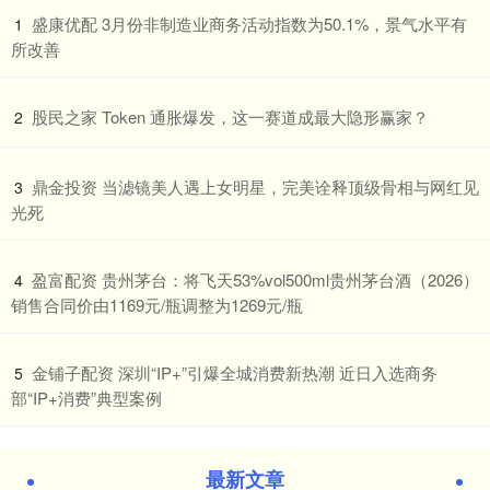
​盛康优配 3月份非制造业商务活动指数为50.1%，景气水平有
1
所改善
​股民之家 Token 通胀爆发，这一赛道成最大隐形赢家？
2
​鼎金投资 当滤镜美人遇上女明星，完美诠释顶级骨相与网红见
3
光死
​盈富配资 贵州茅台：将飞天53%vol500ml贵州茅台酒（2026）
4
销售合同价由1169元/瓶调整为1269元/瓶
​金铺子配资 深圳“IP+”引爆全城消费新热潮 近日入选商务
5
部“IP+消费”典型案例
最新文章